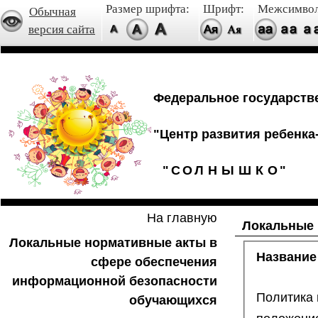
Размер шрифта:
Шрифт:
Межсимвол
Обычная
версия сайта
Федеральное государств
"Центр развития ребенка-
"
С
О
Л
Н
Ы
Ш
К
О
"
На главную
Локальные 
Локальные нормативные акты в
Название
сфере обеспечения
информационной безопасности
Политика 
обучающихся