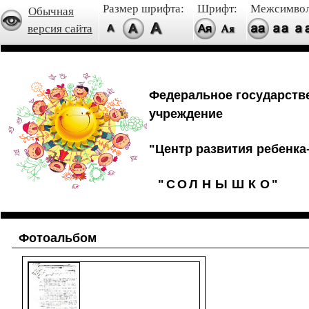
Размер шрифта:
Шрифт:
Межсимвол
Обычная
версия сайта
Федеральное государств
учреждение
"Центр развития ребенка-
"
С
О
Л
Н
Ы
Ш
К
О
"
Фотоальбом