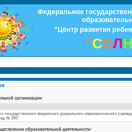
Федеральное государстве
образователь
"Центр развития ребен
"
С
О
Л