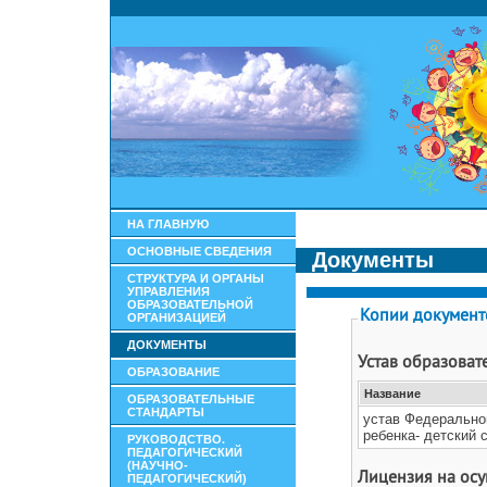
НА ГЛАВНУЮ
ОСНОВНЫЕ СВЕДЕНИЯ
Документы
СТРУКТУРА И ОРГАНЫ
УПРАВЛЕНИЯ
ОБРАЗОВАТЕЛЬНОЙ
ОРГАНИЗАЦИЕЙ
ДОКУМЕНТЫ
ОБРАЗОВАНИЕ
ОБРАЗОВАТЕЛЬНЫЕ
СТАНДАРТЫ
РУКОВОДСТВО.
ПЕДАГОГИЧЕСКИЙ
(НАУЧНО-
ПЕДАГОГИЧЕСКИЙ)