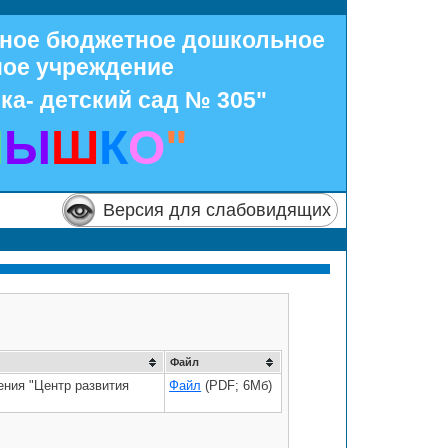
нное бюджетное дошкольное
ное учреждение
ка- детский сад № 305"
Н
Ы
Ш
К
О
"
Версия для слабовидящих