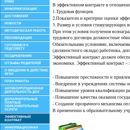
КПМО
В эффективном контракте в отношени
ИНФОРМАТИЗАЦИЯ
1.Трудовая функция.
ДОСТИЖЕНИЯ
2.Показатели и критерии оценки эффе
НОВОСТИ
3. Размер и условия стимулирующих в
При этом условия получения вознагра
МЕТОДИЧЕСКАЯ РАБОТА
трудового договора должностные обя
РЕКОМЕНДАЦИИ
Обязательными условиями, включаемым
ГОТОВИМСЯ К
ПЕДСОВЕТУ
(должностного оклада) работника, до
Эффективный контракт должен обеспеч
ПОЗДРАВЛЕНИЯ
экономики. Эффективный контракт – э
ОТЗЫВЫ РОДИТЕЛЕЙ
О ВВЕДЕНИИ В ДЕЙСТВИЕ
ФГОС
- Повышение престижности и привлек
ПЛАН РАБОТЫ
- Внедрение в учреждениях системы о
АНТИКОРРУПЦИОННАЯ
- Повышение уровня квалификации ра
ДЕЯТЕЛЬНОСТЬ ДОУ
- Повышение качества оказания госуд
ДОПОЛНИТЕЛЬНЫЕ
- Создание прозрачного механизма оп
ПЛАТНЫЕ
ОБРАЗОВАТЕЛЬНЫЕ
В применении к образовательному учр
УСЛУГИ
ЭФФЕКТИВНЫЙ
КОНТРАКТ
ИНФОРМАЦИОННАЯ