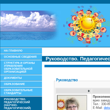
НА ГЛАВНУЮ
ОСНОВНЫЕ СВЕДЕНИЯ
Руководство. Педагогичес
СТРУКТУРА И ОРГАНЫ
УПРАВЛЕНИЯ
ОБРАЗОВАТЕЛЬНОЙ
ОРГАНИЗАЦИЕЙ
ДОКУМЕНТЫ
ОБРАЗОВАНИЕ
ОБРАЗОВАТЕЛЬНЫЕ
СТАНДАРТЫ
РУКОВОДСТВО.
ПЕДАГОГИЧЕСКИЙ
(НАУЧНО-
ПЕДАГОГИЧЕСКИЙ)