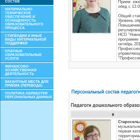
СОСТАВ
МАТЕРИАЛЬНО-
ТЕХНИЧЕСКОЕ
ОБЕСПЕЧЕНИЕ И
ОСНАЩЕННОСТЬ
ОБРАЗОВАТЕЛЬНОГО
ПРОЦЕССА
СТИПЕНДИИ И ИНЫЕ
ВИДЫ МАТЕРИАЛЬНОЙ
ПОДДЕРЖКИ
ПЛАТНЫЕ
ОБРАЗОВАТЕЛЬНЫЕ
УСЛУГИ
ФИНАНСОВО-
ХОЗЯЙСТВЕННАЯ
ДЕЯТЕЛЬНОСТЬ
ВАКАНТНЫЕ МЕСТА ДЛЯ
ПРИЕМА (ПЕРЕВОДА)
ПОЛИТИКА ОБРАБОТКИ
ПЕРСОНАЛЬНЫХ ДАННЫХ