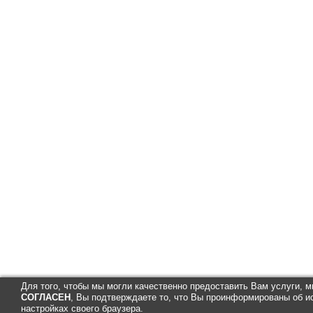
Для того, чтобы мы могли качественно предоставить Вам услуги, 
СОГЛАСЕН
, Вы подтверждаете то, что Вы проинформированы об и
настройках своего браузера.