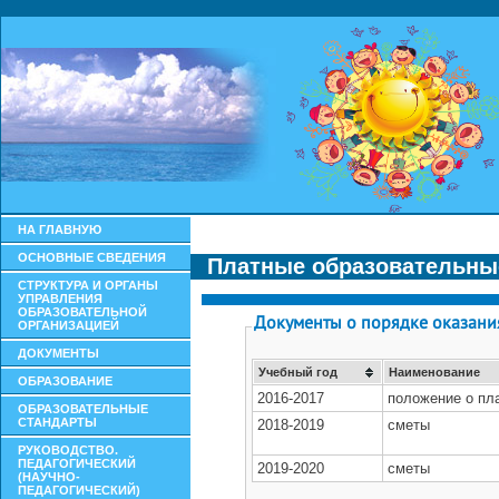
НА ГЛАВНУЮ
ОСНОВНЫЕ СВЕДЕНИЯ
Платные образовательны
СТРУКТУРА И ОРГАНЫ
УПРАВЛЕНИЯ
ОБРАЗОВАТЕЛЬНОЙ
ОРГАНИЗАЦИЕЙ
ДОКУМЕНТЫ
ОБРАЗОВАНИЕ
ОБРАЗОВАТЕЛЬНЫЕ
СТАНДАРТЫ
РУКОВОДСТВО.
ПЕДАГОГИЧЕСКИЙ
(НАУЧНО-
ПЕДАГОГИЧЕСКИЙ)