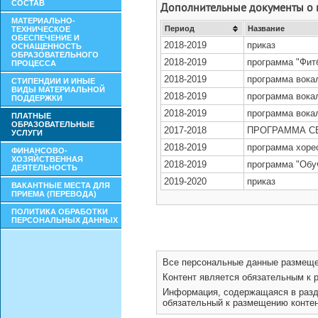
СОСТАВ
МАТЕРИАЛЬНО-
ТЕХНИЧЕСКОЕ
ОБЕСПЕЧЕНИЕ И
ОСНАЩЕННОСТЬ
ОБРАЗОВАТЕЛЬНОГО
ПРОЦЕССА
СТИПЕНДИИ И ИНЫЕ
ВИДЫ МАТЕРИАЛЬНОЙ
ПОДДЕРЖКИ
ПЛАТНЫЕ
ОБРАЗОВАТЕЛЬНЫЕ
УСЛУГИ
ФИНАНСОВО-
ХОЗЯЙСТВЕННАЯ
ДЕЯТЕЛЬНОСТЬ
ВАКАНТНЫЕ МЕСТА ДЛЯ
ПРИЕМА (ПЕРЕВОДА)
ПОЛИТИКА ОБРАБОТКИ
ПЕРСОНАЛЬНЫХ ДАННЫХ