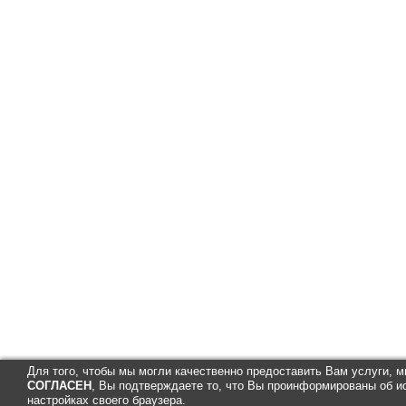
Для того, чтобы мы могли качественно предоставить Вам услуги, 
СОГЛАСЕН
, Вы подтверждаете то, что Вы проинформированы об и
настройках своего браузера.