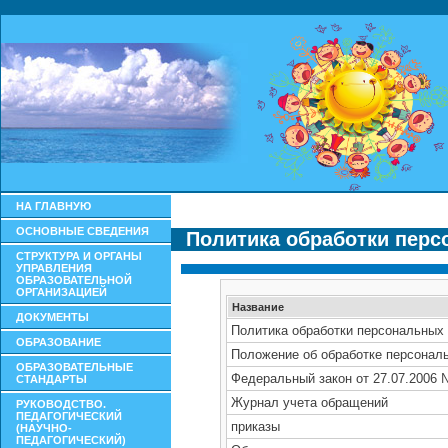
НА ГЛАВНУЮ
ОСНОВНЫЕ СВЕДЕНИЯ
Политика обработки пер
СТРУКТУРА И ОРГАНЫ
УПРАВЛЕНИЯ
ОБРАЗОВАТЕЛЬНОЙ
ОРГАНИЗАЦИЕЙ
ДОКУМЕНТЫ
ОБРАЗОВАНИЕ
ОБРАЗОВАТЕЛЬНЫЕ
СТАНДАРТЫ
РУКОВОДСТВО.
ПЕДАГОГИЧЕСКИЙ
(НАУЧНО-
ПЕДАГОГИЧЕСКИЙ)