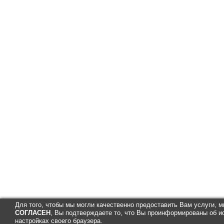
Для того, чтобы мы могли качественно предоставить Вам услуги, 
СОГЛАСЕН
, Вы подтверждаете то, что Вы проинформированы об и
настройках своего браузера.