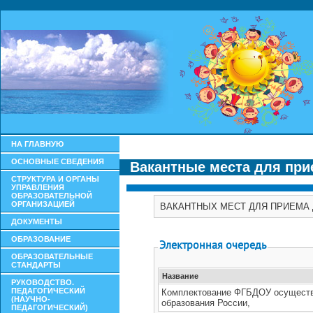
НА ГЛАВНУЮ
ОСНОВНЫЕ СВЕДЕНИЯ
Вакантные места для при
СТРУКТУРА И ОРГАНЫ
УПРАВЛЕНИЯ
ОБРАЗОВАТЕЛЬНОЙ
ОРГАНИЗАЦИЕЙ
ДОКУМЕНТЫ
ОБРАЗОВАНИЕ
ОБРАЗОВАТЕЛЬНЫЕ
СТАНДАРТЫ
РУКОВОДСТВО.
ПЕДАГОГИЧЕСКИЙ
(НАУЧНО-
ПЕДАГОГИЧЕСКИЙ)