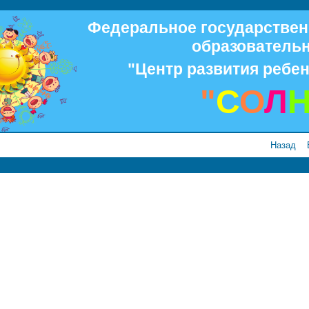
Федеральное государстве
образователь
"Центр развития ребен
"
С
О
Л
Назад