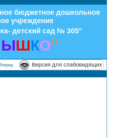
нное бюджетное дошкольное
ное учреждение
ка- детский сад № 305"
Н
Ы
Ш
К
О
"
Версия для слабовидящих
Вперед