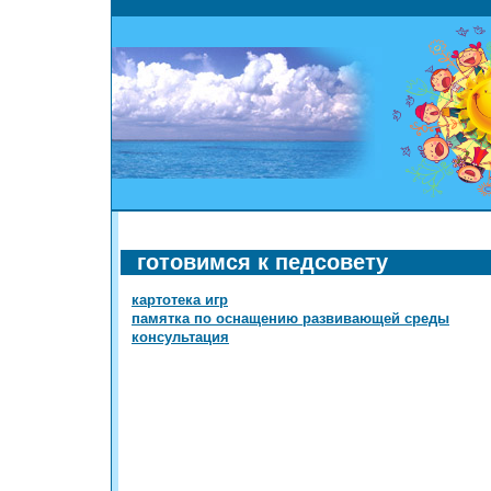
готовимся к педсовету
картотека игр
памятка по оснащению развивающей среды
консультация