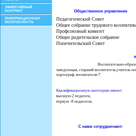
ЭФФЕКТИВНЫЙ
КОНТРАКТ
Общественное управление
ИНФОРМАЦИОННАЯ
Педагогический Совет
БЕЗОПАСНОСТЬ
Общее собрание трудового коллектив
Профсоюзный комитет
Общее родительское собрание
Попечительский Совет
п
Воспитательно-образ
заведующая, старший воспитатель,учитель-ло
хореограф,
воспитатели-7
Квалификационную категорию имеют:
высшую-2 педагога;
первую -8 педагогов
;
С нами сотрудничают: