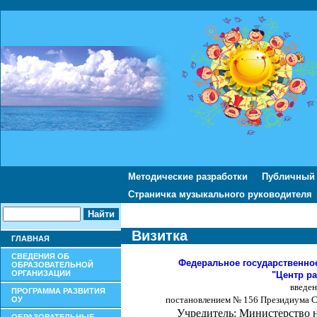
Методические разработки
Публичный
Страничка музыкального руководителя
Визитка
ГЛАВНАЯ
СВЕДЕНИЯ ОБ
Федеральное государственн
ОБРАЗОВАТЕЛЬНОЙ
ОРГАНИЗАЦИИ
"Центр ра
введен
ПРОГРАММА РАЗВИТИЯ
постановлением № 156 Президиума С
ОУ
Учредитель: Министерство 