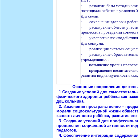
ИКТ;
·
развитие
базы методически
потенциала ребенка в условиях 
Для семьи:
·
сохранение здоровья ребен
·
расширение области участи
процессе, в проведении совмест
·
укрепление взаимодействия
Для социума:
·
реализация системы социал
·
расширение образовательно
учреждениями ;
повышение уровня правовой ку
п
ревращение воспитательно
развития
индивидуальности каж
Основные направления деятель
1.
Создание условий для самостоятельн
физического здоровья ребёнка как важ
дошкольника.
2.
Изменение пространственно – предм
модели социокультурной жизни общест
качеств личности ребёнка, развитие его
3.
Создание условий для профессиональ
проявления социальной активности пед
педагогов.
4.
Обеспечение интеграции содержания