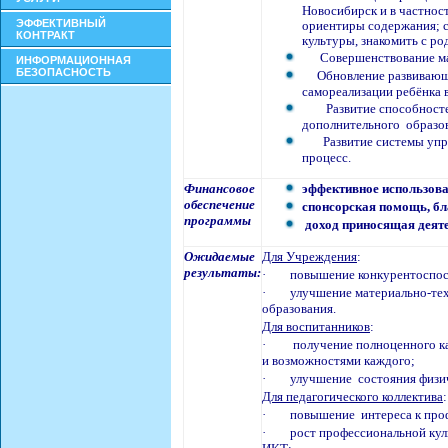
Новосибирск и в частнос
ЭФФЕКТИВНЫЙ
ориентиры содержания; с
КОНТРАКТ
культуры, знакомить с р
Совершенствование ма
ИНФОРМАЦИОННАЯ
БЕЗОПАСНОСТЬ
Обновление развивающ
самореализации ребёнка 
Развитие способност
дополнительного образо
Развитие системы уп
процесс.
Финансовое
эффективное использова
обеспечение
спонсорская помощь, бл
программы
доход приносящая деяте
Ожидаемые
Для Учреждения
:
результаты:
·
повышение конкурентоспос
·
улучшение материально-те
образования.
Для воспитанников
:
·
получение полноценного к
и возможностями каждого;
·
улучшение
состояния физи
Для педагогического коллектива
:
·
повышение
интереса к про
·
рост профессиональной кул