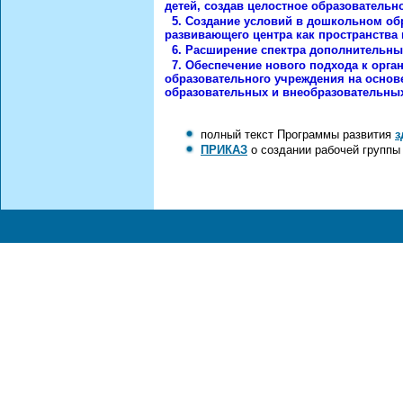
детей, создав целостное образовательн
5.
Создание условий в дошкольном обр
развивающего центра как пространства 
6.
Расширение спектра дополнительных
7.
Обеспечение нового подхода к орга
образовательного учреждения на основ
образовательных и внеобразовательных
полный текст Программы развития
з
ПРИКАЗ
о создании рабочей группы