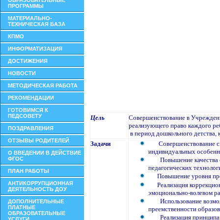
ОБРАЗОВАТЕЛЬНЫЕ
ПРОГРАММЫ
МАТЕРИАЛЬНО-
ТЕХНИЧЕСКАЯ БАЗА
КПМО
ИНФОРМАТИЗАЦИЯ
ДОСТИЖЕНИЯ
НОВОСТИ
МЕТОДИЧЕСКАЯ РАБОТА
РЕКОМЕНДАЦИИ
ГОТОВИМСЯ К
ПЕДСОВЕТУ
Цель
Совершенствование в Учреждени
реализующего право каждого реб
ПОЗДРАВЛЕНИЯ
в период дошкольного детства, 
ОТЗЫВЫ РОДИТЕЛЕЙ
Задачи
Совершенствование с
индивидуальных особенн
О ВВЕДЕНИИ В ДЕЙСТВИЕ
ФГОС
Повышение качества 
педагогических технолог
ПЛАН РАБОТЫ
Повышение уровня про
АНТИКОРРУПЦИОННАЯ
Реализация коррекци
ДЕЯТЕЛЬНОСТЬ ДОУ
эмоционально-волевом ра
Использование возмо
ДОПОЛНИТЕЛЬНЫЕ
ПЛАТНЫЕ
преемственности образов
ОБРАЗОВАТЕЛЬНЫЕ
Реализация принципа эт
УСЛУГИ