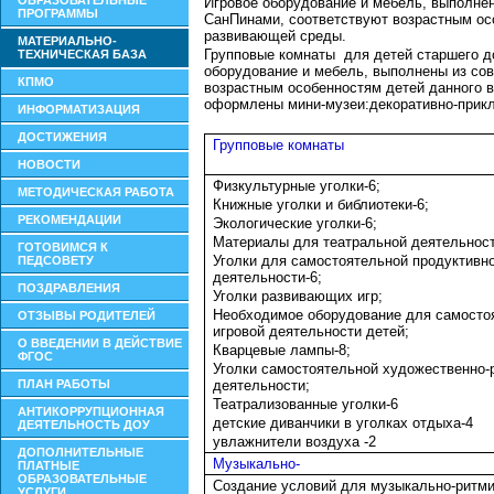
ОБРАЗОВАТЕЛЬНЫЕ
Игровое оборудование и мебель, выполне
ПРОГРАММЫ
СанПинами, соответствуют возрастным осо
развивающей среды.
МАТЕРИАЛЬНО-
Групповые комнаты для детей старшего до
ТЕХНИЧЕСКАЯ БАЗА
оборудование и мебель, выполнены из со
КПМО
возрастным особенностям детей данного в
оформлены мини-музеи:декоративно-прикла
ИНФОРМАТИЗАЦИЯ
ДОСТИЖЕНИЯ
Групповые комнаты
НОВОСТИ
Физкультурные уголки-6;
МЕТОДИЧЕСКАЯ РАБОТА
Книжные уголки и библиотеки-6;
РЕКОМЕНДАЦИИ
Экологические уголки-6;
Материалы для театральной деятельност
ГОТОВИМСЯ К
Уголки для самостоятельной продуктивн
ПЕДСОВЕТУ
деятельности-6;
ПОЗДРАВЛЕНИЯ
Уголки развивающих игр;
Необходимое оборудование для самосто
ОТЗЫВЫ РОДИТЕЛЕЙ
игровой деятельности детей;
О ВВЕДЕНИИ В ДЕЙСТВИЕ
Кварцевые лампы-8;
ФГОС
Уголки самостоятельной художественно-
ПЛАН РАБОТЫ
деятельности;
Театрализованные уголки-6
АНТИКОРРУПЦИОННАЯ
детские диванчики в уголках отдыха-4
ДЕЯТЕЛЬНОСТЬ ДОУ
увлажнители воздуха -2
ДОПОЛНИТЕЛЬНЫЕ
Музыкально-
ПЛАТНЫЕ
ОБРАЗОВАТЕЛЬНЫЕ
Создание условий для музыкально-ритм
УСЛУГИ