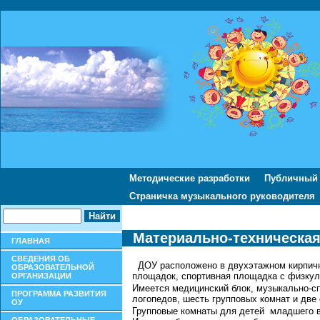
Методические разработки
Публичный
Страничка музыкального руководителя
Материально-техническая
ГЛАВНАЯ
СВЕДЕНИЯ ОБ
ДОУ расположено в двухэтажном кирпичн
ОБРАЗОВАТЕЛЬНОЙ
площадок, спортивная площадка с физкул
ОРГАНИЗАЦИИ
Имеется медицинский блок, музыкально-сп
ПРОГРАММА РАЗВИТИЯ
логопедов, шесть групповых комнат и две
ОУ
Групповые комнаты для детей младшего в