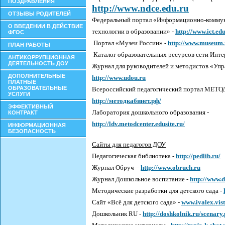
ПОЗДРАВЛЕНИЯ
http://www.ndce.edu.ru
ОТЗЫВЫ РОДИТЕЛЕЙ
Федеральный портал «Информационно-комму
О ВВЕДЕНИИ В ДЕЙСТВИЕ
технологии в образовании» -
http://www.ict.ed
ФГОС
Портал «Музеи России» -
http://www.museum.
ПЛАН РАБОТЫ
Каталог образовательных ресурсов сети Инте
АНТИКОРРУПЦИОННАЯ
ДЕЯТЕЛЬНОСТЬ ДОУ
Журнал для руководителей и методистов «Уп
ДОПОЛНИТЕЛЬНЫЕ
http://www.udou.ru
ПЛАТНЫЕ
ОБРАЗОВАТЕЛЬНЫЕ
Всероссийский педагогический портал МЕТ
УСЛУГИ
http://методкабинет.рф/
ЭФФЕКТИВНЫЙ
Лаборатория дошкольного образования -
КОНТРАКТ
http://ldv.metodcenter.edusite.ru/
ИНФОРМАЦИОННАЯ
БЕЗОПАСНОСТЬ
Сайты для педагогов ДОУ
Педагогическая библиотека -
http://pedlib.ru/
Журнал Обруч –
http://www.obruch.ru
Журнал Дошкольное воспитание -
http://www.
Методические разработки для детского сада -
Сайт «Всё для детского сада» -
www.ivalex.vis
Дошкольник RU -
http://doshkolnik.ru/scenary