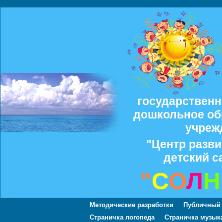
государствен
дошкольное об
учреж
"Центр разви
детский с
"
С
О
Л
Н
Методические разработки
Публичный
Страничка логопеда
Страничка музык