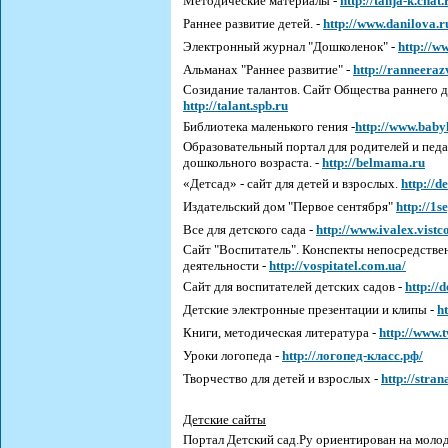
Методические материалы -
http://tanja-k.chat.
Раннее развитие детей. -
http://www.danilova.r
Электронный журнал "Дошколенок" -
http://w
Альманах "Раннее развитие" -
http://ranneeraz
Созидание талантов. Сайт Общества раннего д
http://talant.spb.ru
Библиотека маленького гения -
http://www.babyl
Образовательный портал для родителей и пе
дошкольного возраста. -
http://belmama.ru
«Детсад» - сайт для детей и взрослых.
http://d
Издательский дом "Первое сентября"
http://1s
Все для детского сада -
http://www.ivalex.vist
Сайт "Воспитатель". Конспекты непосредствен
деятельности -
http://vospitatel.com.ua/
Сайт для воспитателей детских садов -
http://
Детские электронные презентации и клипы -
ht
Книги, методическая литература -
http://www.
Уроки логопеда -
http://логопед-класс.рф/
Творчество для детей и взрослых -
http://stra
Детские сайты
Портал Детский сад.Ру ориентирован на моло