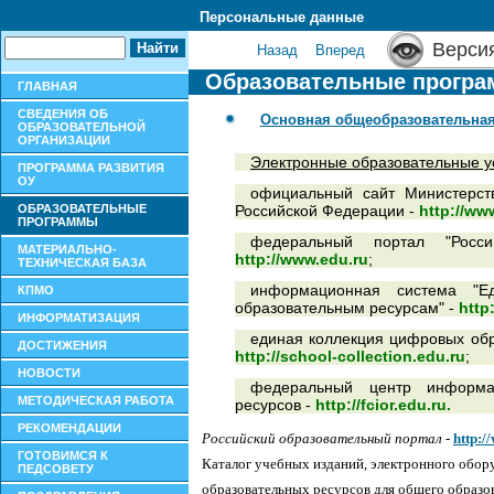
Персональные данные
Верси
Назад
Вперед
Образовательные прогр
ГЛАВНАЯ
СВЕДЕНИЯ ОБ
Основная общеобразовательна
ОБРАЗОВАТЕЛЬНОЙ
ОРГАНИЗАЦИИ
Электронные образовательные у
ПРОГРАММА РАЗВИТИЯ
ОУ
официальный сайт Министерст
ОБРАЗОВАТЕЛЬНЫЕ
Российской Федерации -
http://ww
ПРОГРАММЫ
федеральный портал "Росси
МАТЕРИАЛЬНО-
http://www.edu.ru
;
ТЕХНИЧЕСКАЯ БАЗА
информационная система "Е
КПМО
образовательным ресурсам" -
http
ИНФОРМАТИЗАЦИЯ
единая коллекция цифровых обр
ДОСТИЖЕНИЯ
http://school-collection.edu.ru
;
НОВОСТИ
федеральный центр информац
МЕТОДИЧЕСКАЯ РАБОТА
ресурсов -
http://fcior.edu.ru.
РЕКОМЕНДАЦИИ
Российский образовательный портал
-
http:/
ГОТОВИМСЯ К
Каталог учебных изданий, электронного обор
ПЕДСОВЕТУ
образовательных ресурсов для общего образ