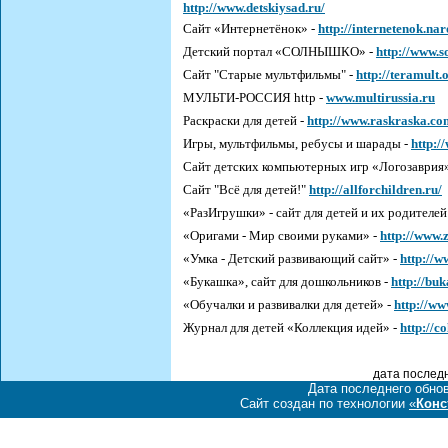
http://www.detskiysad.ru/
Сайт «Интернетёнок» -
http://internetenok.na
Детский портал «СОЛНЫШКО» -
http://www.s
Сайт "Старые мультфильмы" -
http://teramult.
МУЛЬТИ-РОССИЯ http -
www.multirussia.ru
Раскраски для детей -
http://www.raskraska.co
Игры, мультфильмы, ребусы и шарады -
http:/
Сайт детских компьютерных игр «Логозаврия
Сайт "Всё для детей!"
http://allforchildren.ru/
«РазИгрушки» - сайт для детей и их родителей
«Оригами - Мир своими руками» -
http://www.
«Умка - Детский развивающий сайт» -
http://
«Букашка», сайт для дошкольников -
http://bu
«Обучалки и развивалки для детей» -
http://ww
Журнал для детей «Коллекция идей» -
http://co
дата последн
Дата последнего обно
Сайт создан по технологии
«
Конс