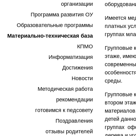
организации
оборудовани
Программа развития ОУ
Имеется мед
Образовательные программы
платных усл
группах мла
Материально-техническая база
КПМО
Групповые 
этаже, имею
Информатизация
современны
Достижения
особенностя
Новости
среды.
Методическая работа
Групповые 
рекомендации
втором эта
готовимся к педсовету
материалов
детей данно
Поздравления
группах оф
отзывы родителей
дерева и уг