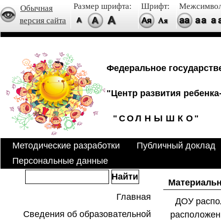
Размер шрифта:
Шрифт:
Межсимвол
Обычная
версия сайта
Федеральное государств
"Центр развития ребенка-
"
С
О
Л
Н
Ы
Ш
К
О
"
Методические разработки
Публичный доклад
Персональные данные
Материальн
Главная
ДОУ распол
Сведения об образовательной
расположен