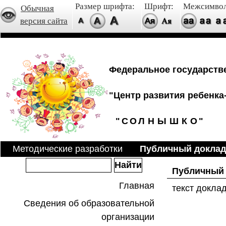
Размер шрифта:
Шрифт:
Межсимвол
Обычная
версия сайта
Федеральное государств
"Центр развития ребенка-
"
С
О
Л
Н
Ы
Ш
К
О
"
Методические разработки
Публичный доклад
Публичный 
Главная
текст докла
Сведения об образовательной
организации