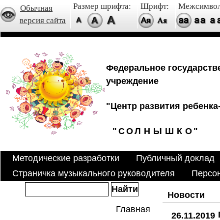
Размер шрифта:
Шрифт:
Межсимвол
Обычная
версия сайта
Федеральное государств
учреждение
"Центр развития ребенка-
"
С
О
Л
Н
Ы
Ш
К
О
"
Методические разработки
Публичный доклад
Страничка музыкального руководителя
Персо
Новости
Главная
26.11.2019