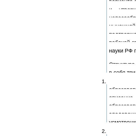
варианте 
и утвер
целесооб
нынешней
подтверж
рабочей г
науки РФ 
Структура
в себя три
1. Тре
образов
описани
образоват
следова
усмотрени
2. Фи