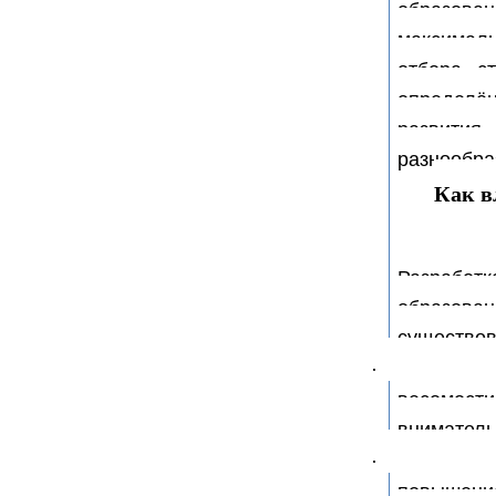
образова
максималь
отбора, с
определён
развития
разнообра
Как в
Разрабо
образова
существов
· Во-пер
весомост
вниматель
· Во-вт
повышени