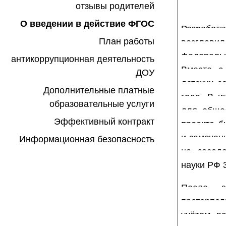
отзывы родителей
О введении в действие ФГОС
Разрабо
План работы
возглав
Федераль
антикоррупционная деятельность
Вместе с
ДОУ
детских с
Дополнительные платные
года. В и
образовательные услуги
для общес
Эффективный контракт
проекта б
и замечан
Информационная безопасность
на засед
науки РФ 
После э
претерпел
учётом вс