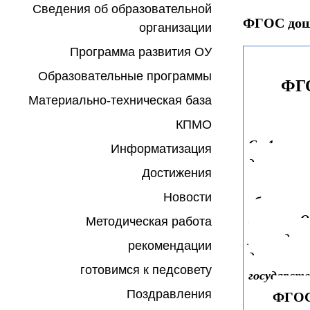
Сведения об образовательной
ФГОС дошк
организации
Программа развития ОУ
Образовательные программы
ФГО
Материально-техническая база
КПМО
С 1 сент
Информатизация
дошкольно
Достижения
признанны
Новости
образован
закона «О
Методическая работа
учрежде
рекомендации
дошколь
готовимся к педсовету
государст
Поздравления
ФГОС 