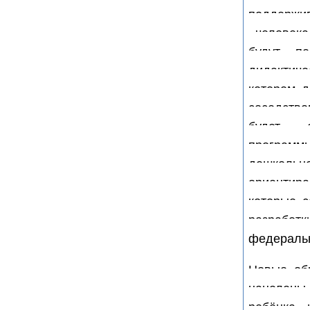
поддержи
«человека
будут п
дидактиче
котором д
соседств
будет с
програм
дошкольн
ориентира
которые с
разрабо
федеральн
Новые об
нацелены,
ребёнка 