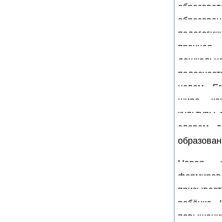
образов
образован
педагогик
прочная
дошкольно
полезност
целом. Е
шире, ка
культуры 
словам д
образован
Новая с
формиров
призывает
ребёнка. 
повышени