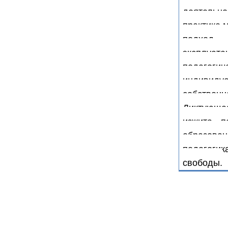
деятельно
практике 
подход
эксплуат
педагог
индивидуа
собстве
Диктующая
изжита, п
образова
педагоги
свободы.