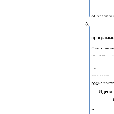
материал
которых
образован
3. Рез
являться
программы
Если сра
иными о
отметить 
обучаемым
предмет
государст
Идеоло
В основ