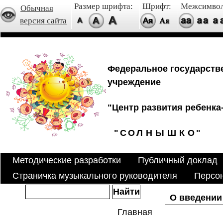
Размер шрифта:
Шрифт:
Межсимвол
Обычная
версия сайта
Федеральное государств
учреждение
"Центр развития ребенка-
"
С
О
Л
Н
Ы
Ш
К
О
"
Методические разработки
Публичный доклад
Страничка музыкального руководителя
Персо
О введении
Главная