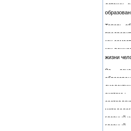
детских с
образован
Теперь об
предварит
как самос
как важна
жизни чел
За осно
образова
диалекти
системы 
составля
методоло
главный и
главный