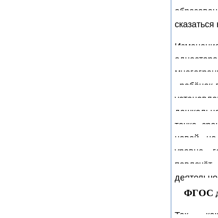
образова
сказаться 
Изменен
односторо
многогра
«ребёно
установле
дошкольно
точка зре
новой, но
уровне г
повлечёт
деятельно
ФГОС д
Так ка